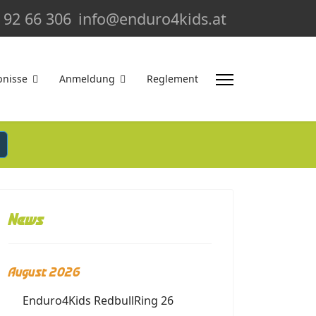
 92 66 306
info@enduro4kids.at
bnisse
Anmeldung
Reglement
News
August 2026
Enduro4Kids RedbullRing 26