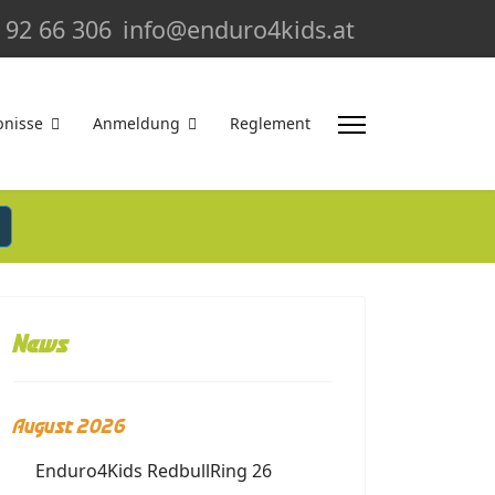
 92 66 306
info@enduro4kids.at
bnisse
Anmeldung
Reglement
News
August 2026
Enduro4Kids RedbullRing 26