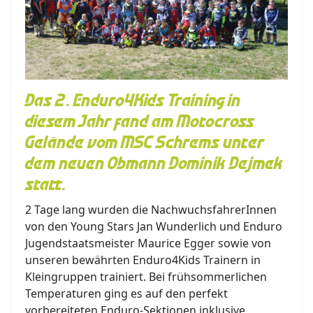
Das 2. Enduro4Kids Training in
diesem Jahr fand am Motocross
Gelände vom MSC Schrems unter
dem neuen Obmann Dominik Dejmek
statt.
2 Tage lang wurden die NachwuchsfahrerInnen
von den Young Stars Jan Wunderlich und Enduro
Jugendstaatsmeister Maurice Egger sowie von
unseren bewährten Enduro4Kids Trainern in
Kleingruppen trainiert. Bei frühsommerlichen
Temperaturen ging es auf den perfekt
vorbereiteten Enduro-Sektionen inklusive