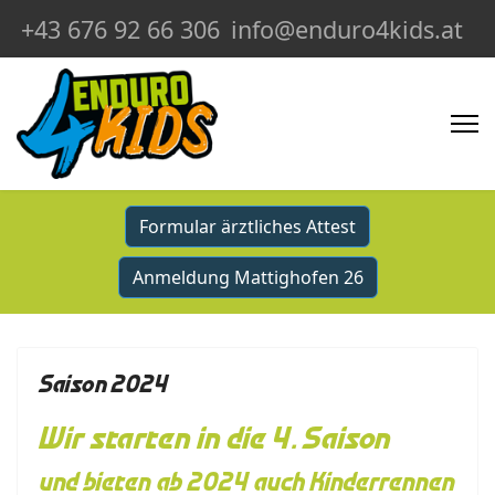
+43 676 92 66 306
info@enduro4kids.at
Formular ärztliches Attest
Anmeldung Mattighofen 26
Saison 2024
Wir starten in die 4. Saison
und bieten ab 2024 auch Kinderrennen