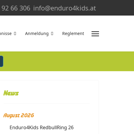
 92 66 306
info@enduro4kids.at
bnisse
Anmeldung
Reglement
News
August 2026
Enduro4Kids RedbullRing 26