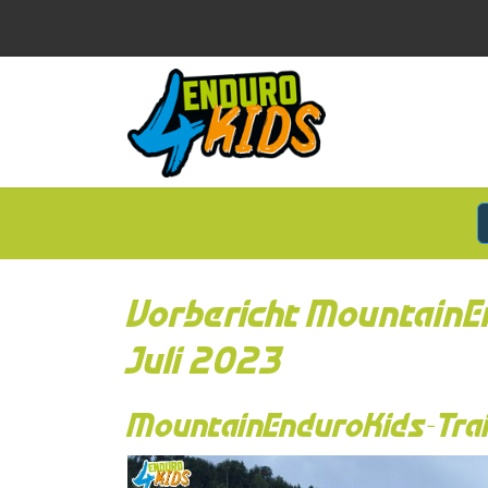
Vorbericht MountainE
Juli 2023
MountainEnduroKids-Trai