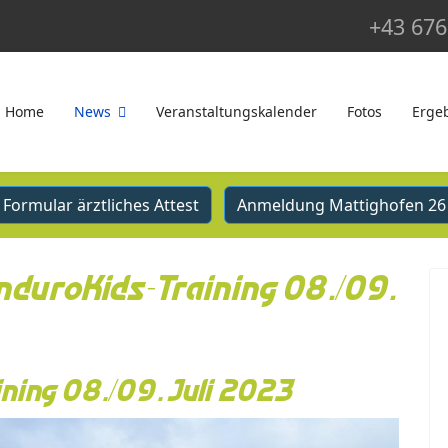
+43 676
Home
News
Veranstaltungskalender
Fotos
Erge
Formular ärztliches Attest
Anmeldung Mattighofen 26
nduroKids-Training 08./09.
ning 08./09. Juli 2023