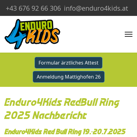
+43 676 92 66 306
info@enduro4kids.at
Formular ärztliches Attest
Anmeldung Mattighofen 26
Enduro4Kids RedBull Ring
2025 Nachbericht
Enduro4Kids Red Bull Ring 19.-20.7.2025