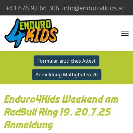
+43 676 92 66 306
info@enduro4kids.at
Formular ärztliches Attest
Anmeldung Mattighofen 26
Enduro4Kids Weekend am
RedBull Ring 19.-20.7.25
Anmeldung