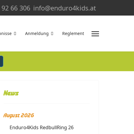
 92 66 306
info@enduro4kids.at
bnisse
Anmeldung
Reglement
News
August 2026
Enduro4Kids RedbullRing 26