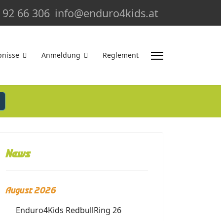
 92 66 306
info@enduro4kids.at
bnisse
Anmeldung
Reglement
News
August 2026
Enduro4Kids RedbullRing 26