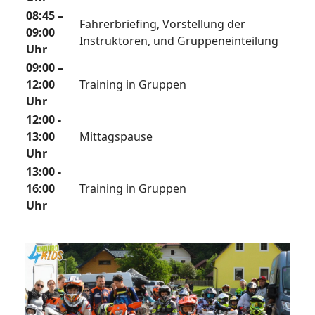
08:45 –
Fahrerbriefing, Vorstellung der
09:00
Instruktoren, und Gruppeneinteilung
Uhr
09:00 –
12:00
Training in Gruppen
Uhr
12:00 -
13:00
Mittagspause
Uhr
13:00 -
16:00
Training in Gruppen
Uhr