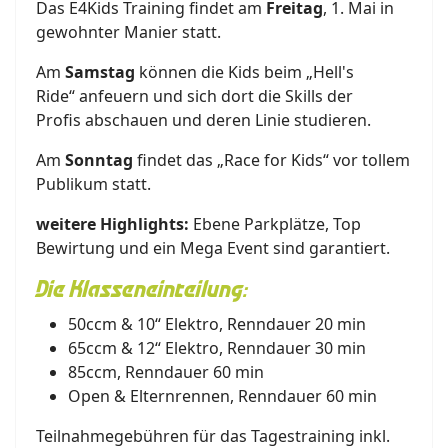
Das
E4Kids T
raining findet am
Freitag
, 1. Mai
in
gewohnter Manier
statt.
Am
Samstag
können die Kids beim
„
Hell's
Ride
“
anfeuern
und
sich
dort die Skills
der
Profis
abschauen und d
eren Linie
studieren.
A
m
Sonntag
findet das „
Race
for
Kids“ vor tollem
Publikum statt.
weitere Highlights:
Ebene Parkplätze, Top
Bewirtung und ein
Mega
Event sind garantiert.
Die Klasseneinteilung:
50ccm & 10“ Elektro, Renndauer 20 min
65ccm & 12“ Elektro, Renndauer 30 min
85ccm, Renndauer 60 min
Open & Elternrennen, Renndauer 60 min
Teilnahmegebühren für das Tagestraining inkl.