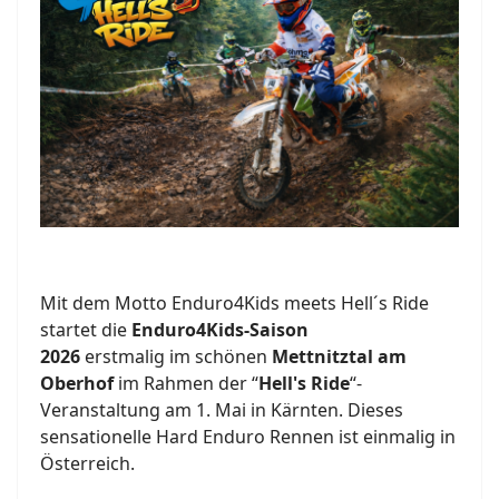
Mit dem Motto Enduro4Kids meets Hell´s Ride
startet die
Enduro4Kids-Saison
2026
erstmal
ig
im schönen
Mettnitztal
am
Oberhof
im Rahmen der “
Hell's R
ide
“-
Veranstaltung am 1. Mai
in Kärnten
. Dieses
sensationelle Hard Enduro Rennen ist einmalig in
Österreich.